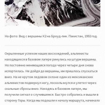
На фото: Вид с вершины К2 на Броуд-пик. Пакистан, 1992 год.
Окрыленные успехом наших восхождений, альпинисты
находящихся в базовом лагере ринулись на штурм вершины.
Но постоянно меняющаяся погода через четыре дня снова
испортилась. Не дойдя до вершины, им пришлось спускаться
вниз. На не крутом ледовом склоне один из мексиканских
альпинистов подвернул ногу, поскользнулся и улетел через
скальные сбросы вниз. Находясь в базовом лагере, мы
получили сигнал о случившемся. Быстро собрались и вышли в
сторону Горы. Когда мы подошли к началу маршрута, начинало