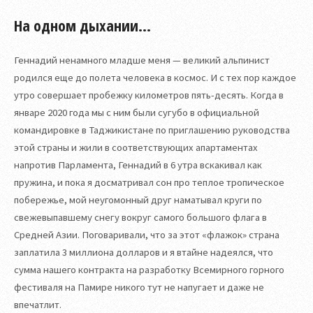
На одном дыхании...
Геннадий ненамного младше меня — великий альпинист
родился еще до полета человека в космос. И с тех пор каждое
утро совершает пробежку километров пять-десять. Когда в
январе 2020 года мы с ним были сугубо в официальной
командировке в Таджикистане по приглашению руководства
этой страны и жили в соответствующих апартаментах
напротив Парламента, Геннадий в 6 утра вскакивал как
пружина, и пока я досматривал сон про теплое тропическое
побережье, мой неугомонный друг наматывал круги по
свежевыпавшему снегу вокруг самого большого флага в
Средней Азии. Поговаривали, что за этот «флажок» страна
заплатила 3 миллиона долларов и я втайне надеялся, что
сумма нашего контракта на разработку Всемирного горного
фестиваля на Памире никого тут не напугает и даже не
впечатлит.