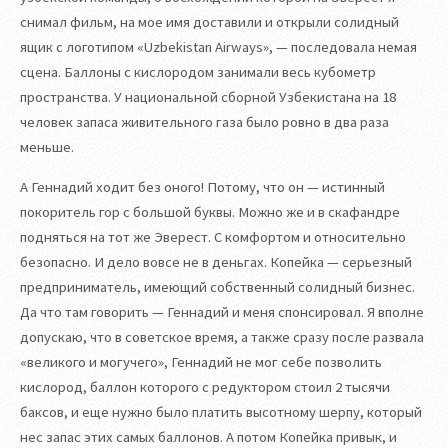
снимал фильм, на мое имя доставили и открыли солидный
ящик с логотипом «Uzbekistan Airways», — последовала немая
сцена. Баллоны с кислородом занимали весь кубометр
пространства. У национальной сборной Узбекистана на 18
человек запаса живительного газа было ровно в два раза
меньше.
А Геннадий ходит без оного! Потому, что он — истинный
покоритель гор с большой буквы. Можно же и в скафандре
подняться на тот же Эверест. С комфортом и относительно
безопасно. И дело вовсе не в деньгах. Копейка — серьезный
предприниматель, имеющий собственный солидный бизнес.
Да что там говорить — Геннадий и меня спонсировал. Я вполне
допускаю, что в советское время, а также сразу после развала
«великого и могучего», Геннадий не мог себе позволить
кислород, баллон которого с редуктором стоил 2 тысячи
баксов, и еще нужно было платить высотному шерпу, который
нес запас этих самых баллонов. А потом Копейка привык, и