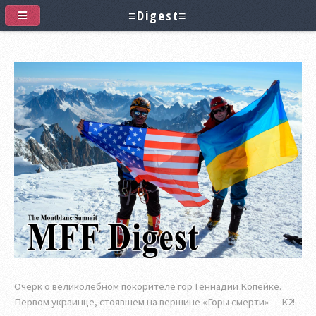
≡Digest≡
Очерк о великолебном покорителе гор Геннадии Копейке.
Первом украинце, стоявшем на вершине «Горы смерти» — К2!