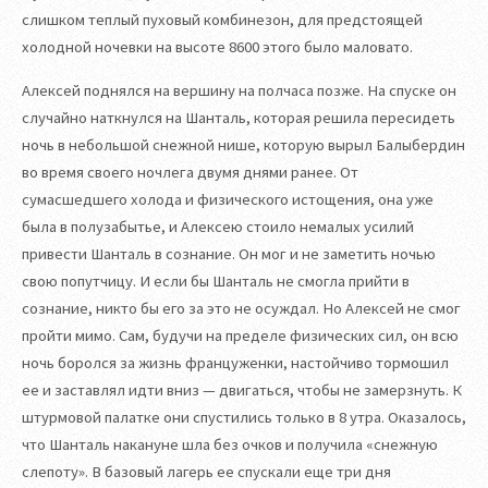
слишком теплый пуховый комбинезон, для предстоящей
холодной ночевки на высоте 8600 этого было маловато.
Алексей поднялся на вершину на полчаса позже. На спуске он
случайно наткнулся на Шанталь, которая решила пересидеть
ночь в небольшой снежной нише, которую вырыл Балыбердин
во время своего ночлега двумя днями ранее. От
сумасшедшего холода и физического истощения, она уже
была в полузабытье, и Алексею стоило немалых усилий
привести Шанталь в сознание. Он мог и не заметить ночью
свою попутчицу. И если бы Шанталь не смогла прийти в
сознание, никто бы его за это не осуждал. Но Алексей не смог
пройти мимо. Сам, будучи на пределе физических сил, он всю
ночь боролся за жизнь француженки, настойчиво тормошил
ее и заставлял идти вниз — двигаться, чтобы не замерзнуть. К
штурмовой палатке они спустились только в 8 утра. Оказалось,
что Шанталь накануне шла без очков и получила «снежную
слепоту». В базовый лагерь ее спускали еще три дня