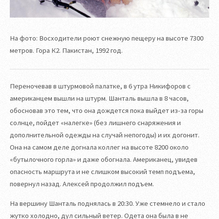
На фото: Восходители роют снежную пещеру на высоте 7300
метров. Гора К2. Пакистан, 1992 год.
Переночевав в штурмовой палатке, в 6 утра Никифоров с
американцем вышли на штурм. Шанталь вышла в 8 часов,
обосновав это тем, что она дождется пока выйдет из-за горы
солнце, пойдет «налегке» (без лишнего снаряжения и
дополнительной одежды на случай непогоды) и их догонит.
Она на самом деле догнала коллег на высоте 8200 около
«бутылочного горла» и даже обогнала. Американец, увидев
опасность маршрута и не слишком высокий темп подъема,
повернул назад. Алексей продолжил подъем.
На вершину Шанталь поднялась в 20:30. Уже стемнело и стало
жутко холодно, дул сильный ветер. Одета она была в не