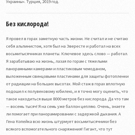
Украины». Турция, 2019 год.
Без кислорода!
Я провел в горах заметную часть жизни. Не считал и не считаю
себя альпинистом, хотя был на Эвересте и работал на всех
восьмитысячниках планеты. Ключевое здесь слово — работал.
Я зарабатываю на жизнь, лазая по горам с тяжелыми
панорамными камерами и пластиковым чемоданом,
выложенным свинцовыми пластинами для защиты фотопленки
от радиации на больших высотах. Мой стаж в горах вплотную
подошел к полувековому юбилею, и я точно могу оценить, что
такое находиться выше 8000 метров без кислорода. Да что там
— восемь тысяч! Я на семь уже баллон цепляю. Очень, знаете
ли помогает при панорамировании с задержкой дыхания. А
Гена Копейка всю жизнь штурмует восьмитысячники без
всякого вспомогательного снаряжения! Гигант, что тут