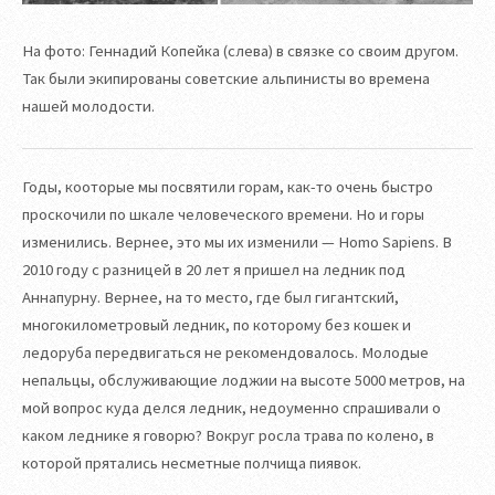
На фото: Геннадий Копейка (слева) в связке со своим другом.
Так были экипированы советские альпинисты во времена
нашей молодости.
Годы, кооторые мы посвятили горам, как-то очень быстро
проскочили по шкале человеческого времени. Но и горы
изменились. Вернее, это мы их изменили — Homo Sapiens. В
2010 году с разницей в 20 лет я пришел на ледник под
Аннапурну. Вернее, на то место, где был гигантский,
многокилометровый ледник, по которому без кошек и
ледоруба передвигаться не рекомендовалось. Молодые
непальцы, обслуживающие лоджии на высоте 5000 метров, на
мой вопрос куда делся ледник, недоуменно спрашивали о
каком леднике я говорю? Вокруг росла трава по колено, в
которой прятались несметные полчища пиявок.