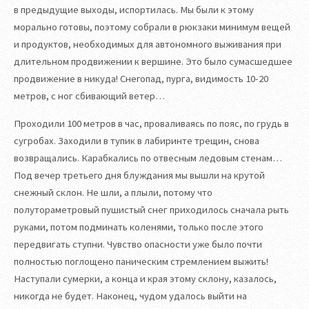
в предыдущие выходы, испортилась. Мы были к этому
морально готовы, поэтому собрали в рюкзаки минимум вещей
и продуктов, необходимых для автономного выживания при
длительном продвижении к вершине. Это было сумасшедшее
продвижение в никуда! Снегопад, пурга, видимость 10-20
метров, с ног сбивающий ветер…
Проходили 100 метров в час, проваливаясь по пояс, по грудь в
сугробах. Заходили в тупик в лабиринте трещин, снова
возвращались. Карабкались по отвесным ледовым стенам…
Под вечер третьего дня блуждания мы вышли на крутой
снежный склон. Не шли, а плыли, потому что
полутораметровый пушистый снег приходилось сначала рыть
руками, потом подминать коленями, только после этого
передвигать ступни. Чувство опасности уже было почти
полностью поглощено паническим стремлением выжить!
Наступали сумерки, а конца и края этому склону, казалось,
никогда не будет. Наконец, чудом удалось выйти на