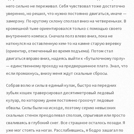
него сильно не переживал. Себя чувствовал тоже достаточно
уверенно, но решил, что нужно постоянно двигаться, иначе —
замерзну. По крутому склону сползал вниз на четвереньках. В
кромешной тьме ориентировался только с помощью своего
внутреннего компаса. Сначала полз влево вниз, пока не
наткнулся на оставленную кем-то на камне старую веревку
(ориентир, отмеченный во время подъема). Потом стал
двигаться вправо вниз, надеясь выйти к «бутылочному горлу»
— единственному проходу на предвершинное плато. Знал, что
если промахнусь, внизу меня ждут скальные сбросы.
Собрав волю и силы в единый кулак, быстро на передних
зубьях кошек траверсировал десятиметровый ледовый
кулуар, по которому днем постоянно грохочут ледовые
обвалы. Силы были на исходе, поэтому серию невысоких
скальных стенок преодолевал сползая, спрыгивая или просто
сваливаясь в глубокий снег. Все страшное осталось позади. Я
уже мог стоять на ногах. Расслабившись, я бодро зашагал по