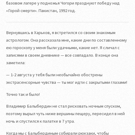
базовом лагере у подножья Чогори празднуют победу над
«Горой смерти». Пакистан, 1992 год.
Вернувшись в Харьков, я встретился со своим знакомым
астрологом. Она рассказала мне, какие дни по составленному
ею гороскопу у меня были удачными, какие нет. Я сличал с
записями в своем дневнике — все совпадало. В конце она
заметила:
— 1-2 августа у тебя были необычайно обострены
экстрасенсорные чувства — ты мог идти с закрытыми глазами!
Точно так и было!
Владимир Балыбердин не стал рисковать ночным спуском,
поэтому вырыл чуть ниже вершины пещеру, пересидел в ней
ночь и спустился к палатке в 7 утра.
Когда мы с Балыбердиным собирали рюкзаки, чтобы