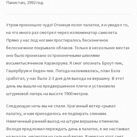
Пакистан, 1992 год.
Утром произошло чудо! Откинув полог палатки, я и увидел то,
на что много раз смотрел через иллюминатор самолета.
Прямо у нас под ногами простиралось бесконечное
белоснежное покрывало облаков. Только в нескольких местах
оно было пронизано остроконечными шпилями
восьмитысячников Каракорума. Я смог опознать Броут-пик,
Гашербрум и Хиден-пик. Погода налаживалась, план Бэла
сработал, у нас было 2-3 дня для выхода на вершину. В этот
день мы вышли на предвершинное плечо и установили
штурмовой лагерь на высоте 7900 метров.
Следующую ночь мы не спали. Ураганный ветер срывал
палатку, и нам приходилось ее подпирать спинами.
Намеченный ранний выход на штурм вершины отменили.
Володя предложил переждать день в палатке, я же настаивал
на выходе, несмотря на сильный ветер. Я имел на этот счет