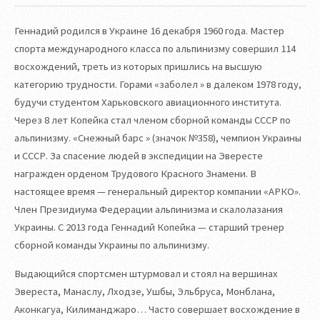
Геннадий родился в Украине 16 декабря 1960 года. Мастер
спорта международного класса по альпинизму совершил 114
восхождений, треть из которых пришлись на высшую
категорию трудности. Горами «заболел » в далеком 1978 году,
будучи студентом Харьковского авиационного института.
Через 8 лет Копейка стал членом сборной команды СССР по
альпинизму. «Снежный барс » (значок №358), чемпион Украины
и СССР. За спасение людей в экспедиции на Эвересте
награжден орденом Трудового Красного Знамени. В
настоящее время — генеральный директор компании «АРКО».
Член Президиума Федерации альпинизма и скалолазания
Украины. С 2013 года Геннадий Копейка — старший тренер
сборной команды Украины по альпинизму.
Выдающийся спортсмен штурмовал и стоял на вершинах
Эвереста, Манаслу, Лходзе, Ушбы, Эльбруса, Монблана,
Аконкагуа, Килиманджаро… Часто совершает восхождение в