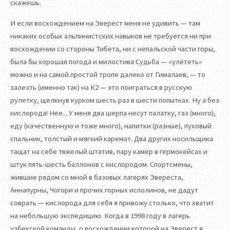
скажешь.
И если восхождением на Эверест меня не удивить — там
никаких особых альпинистских навыков не требуется ни при
восхождении со стороны Тибета, ни с непальской части горы,
была бы хорошая погода и милостива Судьба — «улететь»
можно и на самой простой тропе далеко от Гималаев, — то
залезть (именно так) на К2 — это поиграться в русскую
рулетку, щелкнув курком шесть раз в шести попытках. Ну а без
кислорода! Нее... У меня два шерпа несут палатку, газ (много),
еду (качественную и тоже много), напитки (разные), пуховый
спальник, толстый и мягкий каремат. Два других носильщика
тащат на себе тяжелый штатив, пару камер в гермокейсах и
штук пять-шесть баллонов с кислородом. Спортсмены,
жившие рядом со мной в базовых лагерях Эвереста,
Аннапурны, Чогори и прочих горных исполинов, не дадут
соврать — кислорода для себя я привожу столько, что хватит
на небольшую экспедицию. Когда в 1998 году в лагерь
узбекской команды, о восхождении которой на Эверест я