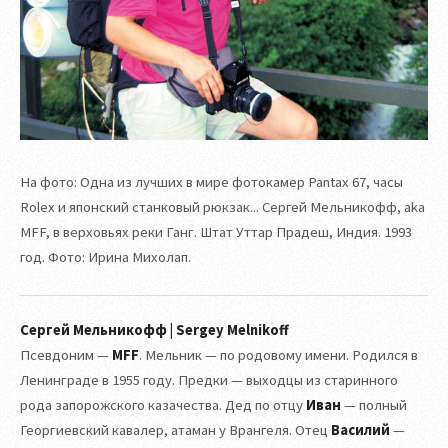
На фото: Одна из лучших в мире фотокамер Pantax 67, часы
Rolex и японский станковый рюкзак... Сергей Мельникофф, aka
MFF, в верховьях реки Ганг. Штат Уттар Прадеш, Индия. 1993
год. Фото: Ирина Михолап.
Сергей Мельникофф | Sergey Melnikoff
Псевдоним —
MFF
. Мельник — по родовому имени. Родился в
Ленинграде в 1955 году. Предки — выходцы из старинного
рода запорожского казачества. Дед по отцу
Иван
— полный
Георгиевский кавалер, атаман у Врангеля. Отец
Василий
—