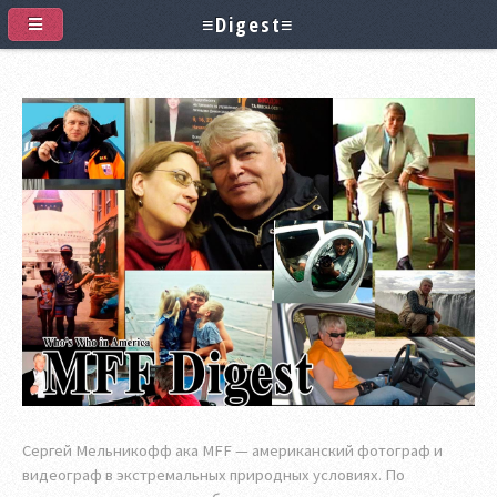
≡Digest≡
Сергей Мельникофф ака MFF — американский фотограф и
видеограф в экстремальных природных условиях. По