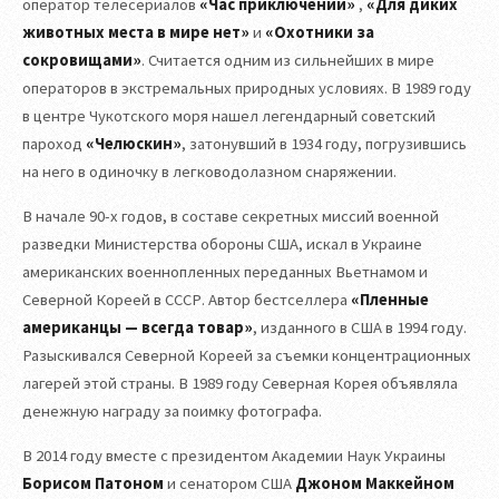
оператор телесериалов
«Час приключений»
,
«Для диких
животных места в мире нет»
и
«Охотники за
сокровищами»
. Считается одним из сильнейших в мире
операторов в экстремальных природных условиях. В 1989 году
в центре Чукотского моря нашел легендарный советский
пароход
«Челюскин»
, затонувший в 1934 году, погрузившись
на него в одиночку в легководолазном снаряжении.
В начале 90-х годов, в составе секретных миссий военной
разведки Министерства обороны США, искал в Украине
американских военнопленных переданных Вьетнамом и
Северной Кореей в СССР. Автор бестселлера
«Пленные
американцы — всегда товар»
, изданного в США в 1994 году.
Разыскивался Северной Кореей за съемки концентрационных
лагерей этой страны. В 1989 году Северная Корея объявляла
денежную награду за поимку фотографа.
В 2014 году вместе с президентом Академии Наук Украины
Борисом Патоном
и сенатором США
Джоном Маккейном