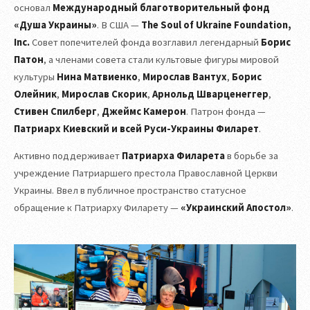
основал
Международный благотворительный фонд
«Душа Украины»
. В США —
The Soul of Ukraine Foundation,
Inc.
Совет попечителей фонда возглавил легендарный
Борис
Патон
, а членами совета стали культовые фигуры мировой
культуры
Нина Матвиенко
,
Мирослав Вантух
,
Борис
Олейник
,
Мирослав Скорик
,
Арнольд Шварценеггер
,
Стивен Спилберг
,
Джеймс Камерон
. Патрон фонда —
Патриарх Киевский и всей Руси-Украины Филарет
.
Активно поддерживает
Патриарха Филарета
в борьбе за
учреждение Патриаршего престола Православной Церкви
Украины. Ввел в публичное пространство статусное
обращение к Патриарху Филарету —
«Украинский Апостол»
.