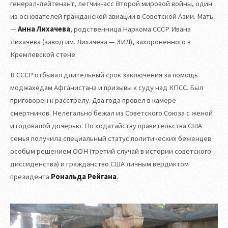
генерал-лейтенант, летчик-асс Второй мировой войны, один
из основателей гражданской авиации в Советской Азии. Мать
—
Анна Лихачева
, родственница Наркома СССР Ивана
Лихачева (завод им. Лихачева — ЗИЛ), захороненного в
Кремлевской стене.
В СССР отбывал длительный срок заключения за помощь
моджахедам Афганистана и призывы к суду над КПСС. Был
приговорен к расстрелу. Два года провел в камере
смертников. Нелегально бежал из Советского Союза с женой
и годовалой дочерью. По ходатайству правительства США
семья получила специальный статус политических беженцев
особым решением ООН (третий случай в истории советского
диссиденства) и гражданство США личным вердиктом
президента
Рональда Рейгана
.