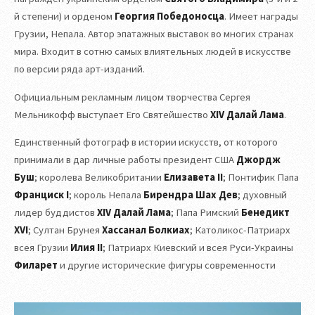
й степени) и орденом
Георгия Победоносца
. Имеет награды
Грузии, Непала. Автор эпатажных выставок во многих странах
мира. Входит в сотню самых влиятельных людей в искусстве
по версии ряда арт-изданий.
Официальным рекламным лицом творчества Сергея
Мельникофф выступает Его Святейшество
XIV Далай Лама
.
Единственный фотограф в истории искусств, от которого
принимали в дар личные работы президент США
Джордж
Буш
; королева Великобритании
Елизавета II
; Понтифик Папа
Франциск I
; король Непала
Бирендра Шах Дев
; духовный
лидер буддистов
XIV Далай Лама
; Папа Римский
Бенедикт
XVI
; Султан Брунея
Хассанал Болкиах
; Католикос-Патриарх
всея Грузии
Илия II
; Патриарх Киевский и всея Руси-Украины
Филарет
и другие исторические фигуры современности