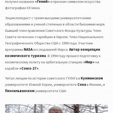
получил название
«Гений»
и признан символом искусства
фотографии XXI века.
Энциклопедист с тремя высшими университетскими
образованиями и ученой степенью в области биохимии моря.
Бывший член правления Советского Фонда Культуры. Член
Совета чеченских старейшин в Европе. Член Национального
Географического Общества США с 1990 года. Участник
программы
NASA
исследований Марса.
Автор концепции
космического туризма
. В 1994 году прошел подготовку к
космическому полету на орбитальную станцию
«Мир»
на
корабле
«Союз-27»
.
Читал лекции по истории советского ГУЛАГа в
Кунминском
университете Южной Кореи, университете
Сока
в Японии, и
Пенсильванском
университете США.