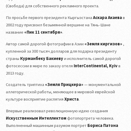
(Свобода) для собственного рекламного проекта.
По просьбе первого президента Кыргызстана
Аскара Акаева
в
2002 году присвоил безымянной вершине на Тянь-Шане
название
«Пик 11 сентября»
.
Автор самой дорогой фотографии в Азии
«Земля киргизов»
,
купленной за 300 тысяч долларов для подарка президенту
страны
Курманбеку Бакиеву
и исполнитель самой дорогой
фотосессии в мире по заказу отеля
InterContinental, Kyiv
в
2013 году.
Создатель триптиха
«Земля Прицкера»
— монументальной
аллегорической работы, меняющее в мировой еврейской
культуре восприятие распятия
Христа
.
Впервые реализовал революционную идею создания
Искусственным Интеллектом
фотопортрета человека.
Выполненный машинным разумом портрет
Бориса Патона