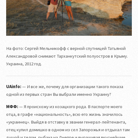
На фото: Сергей Мельникофф с верной спутницей Татьяной
Александровой снимают Тарханкутский полуостров в Крыму.
Украина, 2012 год.
UAinfo:
— И все же, почему для организации такого показа
одной из первых стран Вы выбрали именно Украину?
МФФ:
— Я происхожу из козацкого рода. В паспорте моего
отца, в графе «национальность», всю его жизнь значилось
«украинец». Выйдя в отставку в звании генерал-лейтенанта,
отец купил домишко в одном из сел Запорожья и отдыхал там
душой и телом, рыбача на Днепре и выращивая вкуснейшие