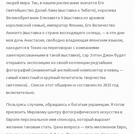
людей мира. Так, в нашем расписании значатся Его
Святейшество Далай Лама (выставка о Тибете), королева
Великобритании Елизавета II (выставка из архивов
королевской семьи), император Японии, Его Величество
Акихито (выставка о стране восходящего солнца, — в эти дни
моя дочь Анастасия, свободно владеющая японским языком,
находится в Токио на переговорах с компаниями
заинтересованными в такой выставке), сэр Элтон Джон будет
открывать экспозицию из своей коллекции редчайших
фотографий (знаменитый английский композитор и певец —
самый известный и крупный почитатель творчества
светописи)... Список этот обширен и составлен по 2015 год
включительно.
Пользуясь случаем, обращаюсь к богатым украинцам. Я готов
присвоить Мировому центру фотографического искусства в
Европе персональное имя спонсора, который выразит
желание таковым стать. Цена вопроса — пять миллионов Евро,