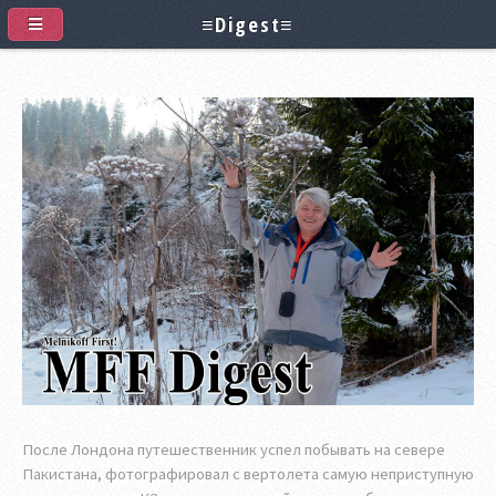
≡Digest≡
После Лондона путешественник успел побывать на севере
Пакистана, фотографировал с вертолета самую неприступную