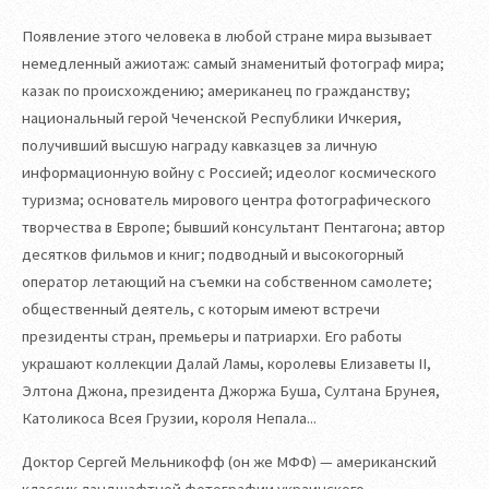
Появление этого человека в любой стране мира вызывает
немедленный ажиотаж: самый знаменитый фотограф мира;
казак по происхождению; американец по гражданству;
национальный герой Чеченской Республики Ичкерия,
получивший высшую награду кавказцев за личную
информационную войну с Россией; идеолог космического
туризма; основатель мирового центра фотографического
творчества в Европе; бывший консультант Пентагона; автор
десятков фильмов и книг; подводный и высокогорный
оператор летающий на съемки на собственном самолете;
общественный деятель, с которым имеют встречи
президенты стран, премьеры и патриархи. Его работы
украшают коллекции Далай Ламы, королевы Елизаветы II,
Элтона Джона, президента Джоржа Буша, Султана Брунея,
Католикоса Всея Грузии, короля Непала...
Доктор Сергей Мельникофф (он же МФФ) — американский
классик ландшафтной фотографии украинского