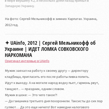
в мире вершину К2, а несколько дней назад прибыл в
Западную Украину.
На фото: Сергей Мельникофф в зимних Карпатах. Украина,
2012 год.
✦ UAinfo, 2012 | Сергей Мельникофф об
Украине | ИДЕТ ЛОМКА СОВКОВСКОГО
НАРКОМАНА
Оригинал интервью в UAinfo
Мужик заехал на работу к своему другу — директору
кладбища, пригласить его после работы пивка попить.
Идут к выходу. А на могиле народ водку пьет, гармонь рвут,
танцуют... — праздник, одним словом.
Мужик в шоке: — Это чего такое?!
— Да гаишника третьего дня похоронили. Таксисты до сих пор
гуляют… Да это еще ничего! Вот намедни налогового