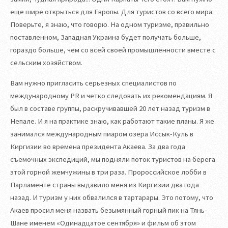
еще шире открыться для Европы. Для туристов со всего мира.
Поверьте, я знаю, что говорю. На одном туризме, правильно
поставленном, Западная Украина будет получать больше,
гораздо больше, чем со всей своей промышленности вместе с
сельским хозяйством.
Вам нужно пригласить серьезных специалистов по
международному PR и четко следовать их рекомендациям. Я
был в составе группы, раскручивавшей 20 лет назад туризм в
Непале. И я на практике знаю, как работают такие планы. Я же
занимался международным пиаром озера Иссык-Куль в
Киргизии во времена президента Акаева. За два года
съемочных экспедиций, мы подняли поток туристов на берега
этой горной жемчужины в три раза. Пророссийское лобби в
Парламенте страны выдавило меня из Киргизии два года
назад. И туризм у них обвалился в тартарары. Это потому, что
Акаев просил меня назвать безымянный горный пик на Тянь-
Шане именем «Одинадцатое сентября» и фильм об этом