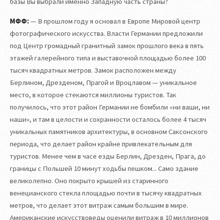
базы Вы выбрали именно Западную часть страны?
МФФ:
— В прошлом году я основал в Европе Мировой центр
фотографического искусства. Власти Германии предложили
под Центр громадный гранитный замок прошлого века в пять
этажей галерейного типа и выставочной площадью более 100
тысяч квадратных метров. Замок расположен между
Берлином, Дрезденом, Прагой и Вроцлавом — уникальное
место, в которое стекаются миллионы туристов. Так
получилось, что этот район Германии не бомбили «ни ваши, ни
наши», и там в целости и сохранности осталось более 4 тысяч
уникальных памятников архитектуры, в основном Саксонского
периода, что делает район крайне привлекательным для
туристов. Менее чем в часе езды Берлин, Дрезден, Прага, до
границы с Польшей 10 минут ходьбы пешком... Само здание
великолепно. Оно покрыто крышей из старинного
венецианского стекла площадью почти в тысячу квадратных
метров, что делает этот витраж самым большим в мире.
Американские искусствоведы оценили витраж в 10 миллионов